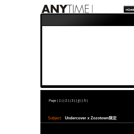
Page |
1
| |
2
| |
3
| |
4
| |
5
|
Subject:
Undercover x Zozotown限定