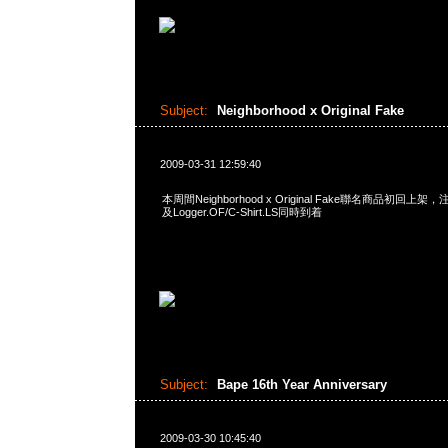
Subject:
Neighborhood x Original Fake
2009-03-31 12:59:40
本周間Neighborhood x Original Fake聯名商品初回上架，注目
及Logger.OF/C-Shirt.LS同時到着
Subject:
Bape 16th Year Anniversary
2009-03-30 10:45:40