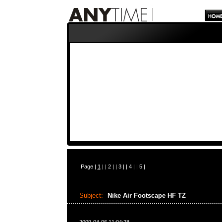
Page |
1
| |
2
| |
3
| |
4
| |
5
|
Subject:
Nike Air Footscape HF TZ