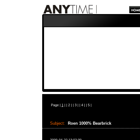
Page |
1
| |
2
| |
3
| |
4
| |
5
|
Subject:
Roen 1000% Bearbrick