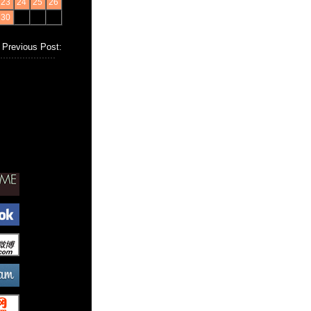
23
24
25
26
30
Previous Post: