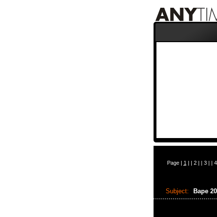
Page |
1
| |
2
| |
3
| |
4
Subject:
Bape 2