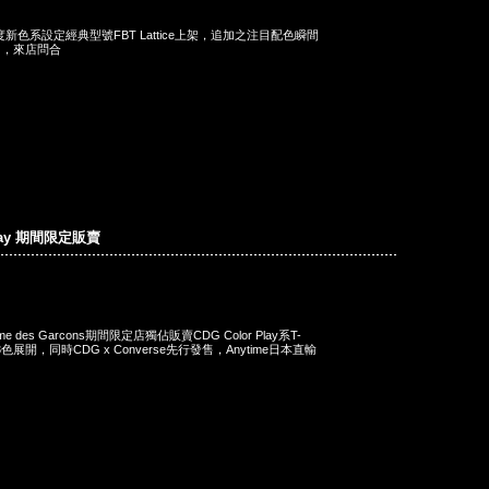
季度新色系設定經典型號FBT Lattice上架，追加之注目配色瞬間
荷中，來店問合
lay 期間限定販賣
des Garcons期間限定店獨佔販賣CDG Color Play系T-
3色展開，同時CDG x Converse先行發售，Anytime日本直輸