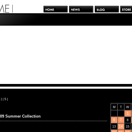
| |
5
|
M
T
W
1
009 Summer Collection
6
7
8
14
13
15