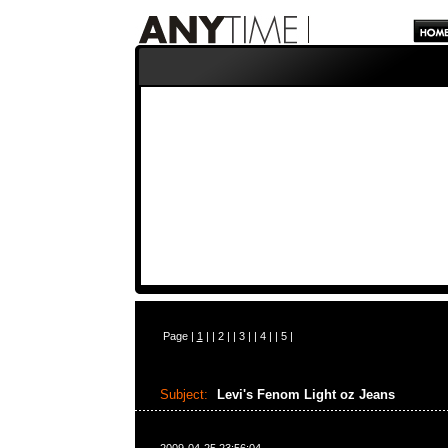
Page |
1
| |
2
| |
3
| |
4
| |
5
|
Subject:
Levi's Fenom Light oz Jeans