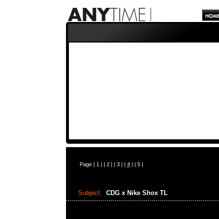
Page |
1
| |
2
| |
3
| |
4
| |
5
|
Subject:
CDG x Nike Shox TL