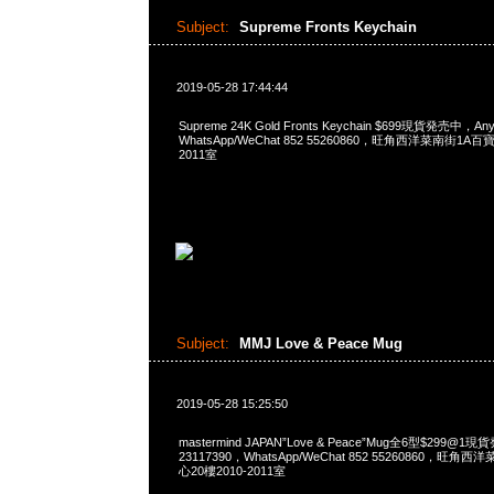
Subject:
Supreme Fronts Keychain
2019-05-28 17:44:44
Supreme 24K Gold Fronts Keychain $699現貨発売中，An
WhatsApp/WeChat 852 55260860，旺角西洋菜南街1A
2011室
Subject:
MMJ Love & Peace Mug
2019-05-28 15:25:50
mastermind JAPAN”Love & Peace”Mug全6型$299@1
23117390，WhatsApp/WeChat 852 55260860，
心20樓2010-2011室