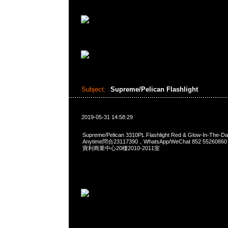
Subject:
Supreme/Pelican Flashlight
2019-05-31 14:58:29
Supreme/Pelican 3310PL Flashlight Red & Glow-In-Th
Anytime問合23117390，WhatsApp/WeChat 852 552
寶利商業中心20樓2010-2011室