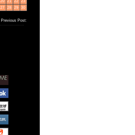
20
21
22
23
27
28
29
30
Previous Post: