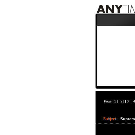
Page |
1
| |
2
| |
3
| |
4
Subject:
Supreme