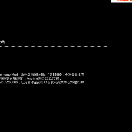
版画
ento Mori」系列版画(68x68cm)各$5999，免運費日本直
需另加運費)，Anytime問合23117390，
at 852 55260860，旺角西洋菜南街1A百寶利商業中心20樓2010