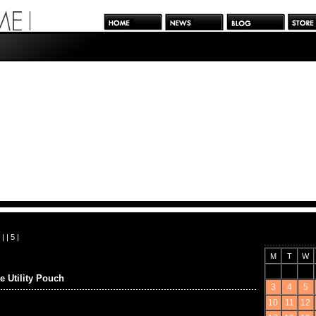
| |
5
|
M
T
W
 Utility Pouch
3
4
5
10
11
12