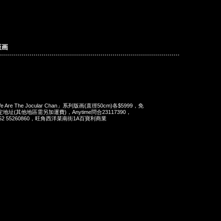
版画
re The Jocular Chan」系列版画(直徑50cm)各$5999，免
址(其他地區需另加運費)，Anytime問合23117390，
t 852 55260860，旺角西洋菜南街1A百寶利商業