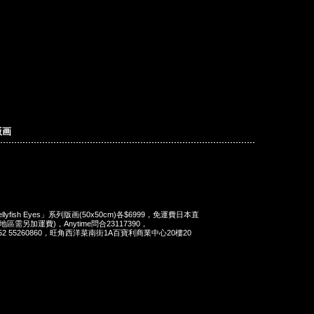
版画
lyfish Eyes」系列版画(50x50cm)各$6999，免運費日本直
需另加運費)，Anytime問合23117390，
at 852 55260860，旺角西洋菜南街1A百寶利商業中心20樓20