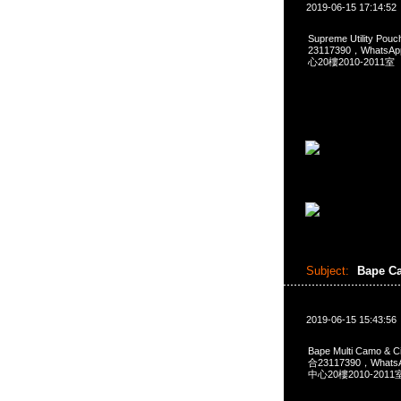
2019-06-15 17:14:52
Supreme Utility
23117390，Whats
心20樓2010-2011室
Subject:
Bape C
2019-06-15 15:43:56
Bape Multi Camo &
合23117390，What
中心20樓2010-2011