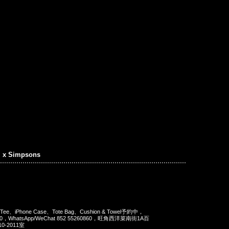
. x Simpsons
ns Tee、iPhone Case、Tote Bag、Cushion & Towel予約中，
90，WhatsApp/WeChat 852 55260860，旺角西洋菜南街1A百
-2011室