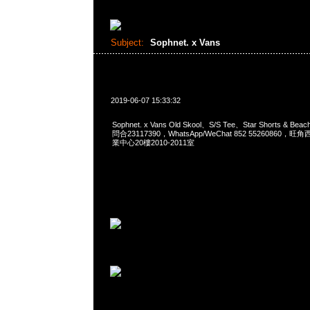
Subject:
Sophnet. x Vans
2019-06-07 15:33:32
Sophnet. x Vans Old Skool、S/S Tee、Star Shorts & B
問合23117390，WhatsApp/WeChat 852 5526086
業中心20樓2010-2011室