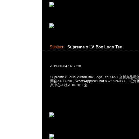
Subject:
Supreme x LV Box Logo Tee
2019-06-04 14:50:30
Supreme x Louis Vuitton Box Logo Tee XXS-L全新真品
問合23117390，WhatsApp/WeChat 852 5526086
業中心20樓2010-2011室