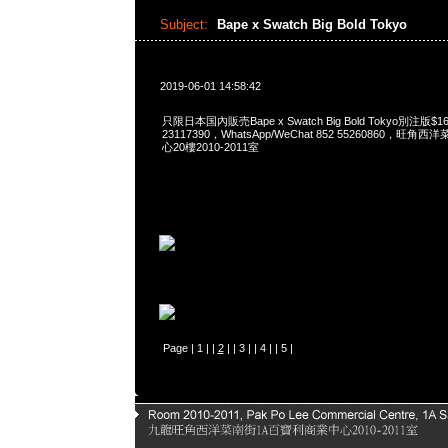
Subject:
Bape x Swatch Big Bold Tokyo
2019-06-01 14:58:42
只限日本国內販売Bape x Swatch Big Bold Tokyo別注版$1
23117390，WhatsApp/WeChat 852 55260860，
心20樓2010-2011室
Page |
1
| |
2
| |
3
| |
4
| |
5
|