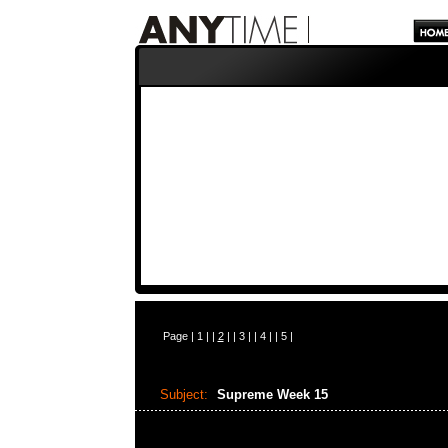
Page |
1
| |
2
| |
3
| |
4
| |
5
|
Subject:
Supreme Week 15