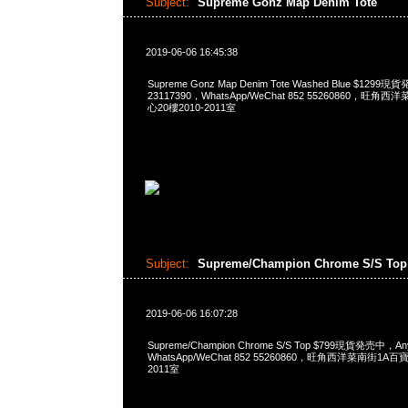
Subject:
Supreme Gonz Map Denim Tote
2019-06-06 16:45:38
Supreme Gonz Map Denim Tote Washed Blue $129
23117390，WhatsApp/WeChat 852 55260860，
心20樓2010-2011室
Subject:
Supreme/Champion Chrome S/S To
2019-06-06 16:07:28
Supreme/Champion Chrome S/S Top $799現貨発売中，A
WhatsApp/WeChat 852 55260860，旺角西洋菜南街1A
2011室