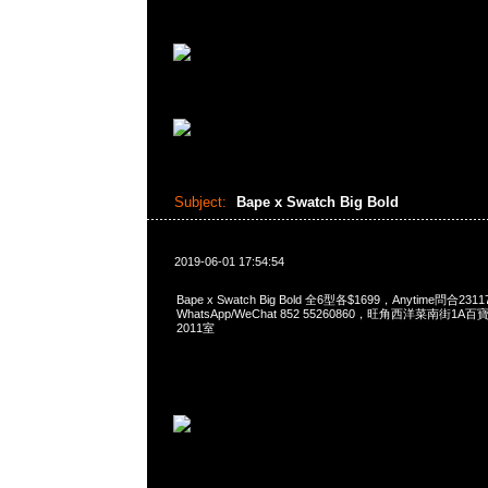
Subject:
Bape x Swatch Big Bold
2019-06-01 17:54:54
Bape x Swatch Big Bold 全6型各$1699，Anytime問合231
WhatsApp/WeChat 852 55260860，旺角西洋菜南街1A
2011室