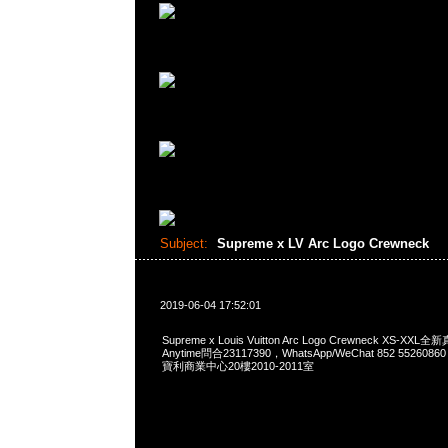
Subject:
Supreme x LV Arc Logo Crewneck
2019-06-04 17:52:01
Supreme x Louis Vuitton Arc Logo Crewneck XS-XX
Anytime問合23117390，WhatsApp/WeChat 852 552
寶利商業中心20樓2010-2011室