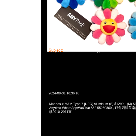
Subject:
Masses x M&M Type 7
2024-08-31 10:36:18
Masses x M&M Type 7 [UFO] Aluminum (S) $1299、(M) 
Anytime WhatsApp/WeChat 852 55260860，旺角
樓2010-2011室