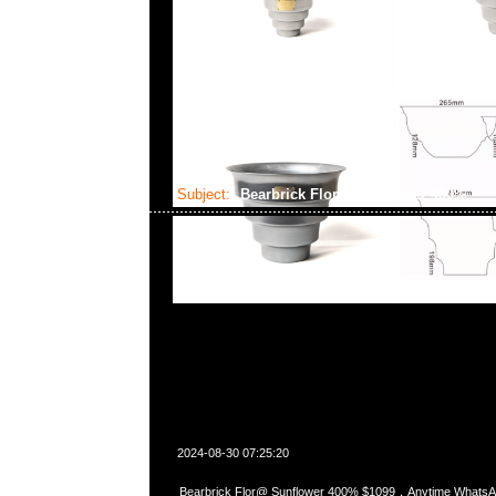
Subject:
Bearbrick Flor@ Sunflower 400%
2024-08-30 07:25:20
Bearbrick Flor@ Sunflower 400% $1099，Anytime Whats