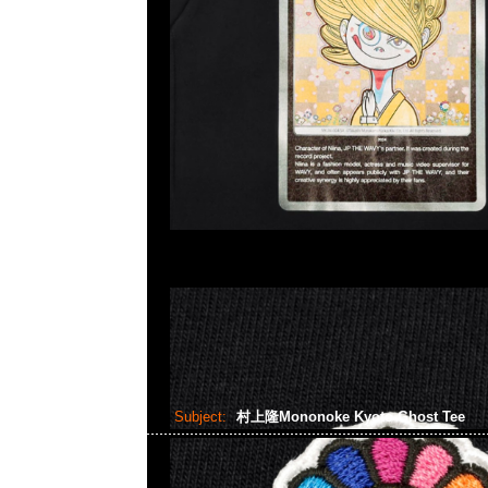
Subject:
村上隆Mononoke Kyoto Ghost Tee