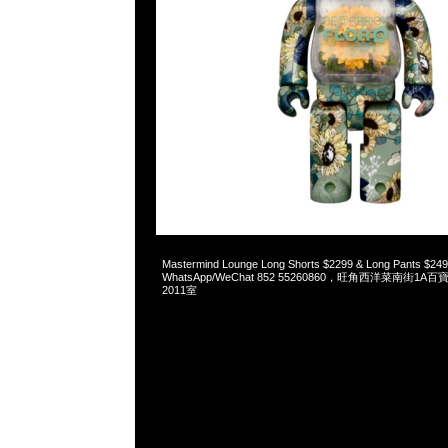
2024-08-29 09:25:11
Mastermind Lounge Long Shorts $2299 & Long Pants
WhatsApp/WeChat 852 55260860，旺角西洋菜南街1A
2011室