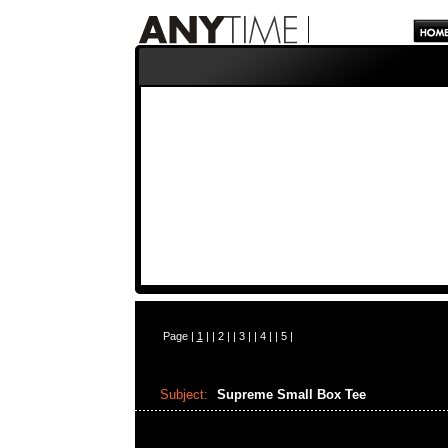
Page |
1
| |
2
| |
3
| |
4
| |
5
|
Subject:
Supreme Small Box Tee