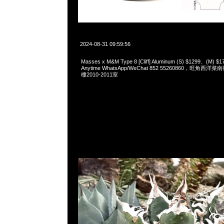
2024-08-31 09:59:56
Masses x M&M Type 8 [Cliff] Aluminum (S) $1299、(M) $
Anytime WhatsApp/WeChat 852 55260860，旺角
樓2010-2011室